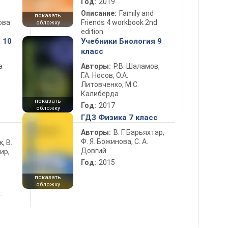
Год:
2019
Описание:
Family and
показать
ова
Friends 4 workbook 2nd
обложку
edition
 10
Учебники Биология 9
класс
а
Авторы:
Р.В. Шаламов,
Г.А. Носов, О.А.
Литовченко, М.С.
Калиберда
показать
Год:
2017
обложку
5
ГДЗ Физика 7 класс
Авторы:
В. Г. Барьяхтар,
Ф. Я. Божинова, С. А.
к, В.
Довгий
ир,
Год:
2015
показать
обложку
х