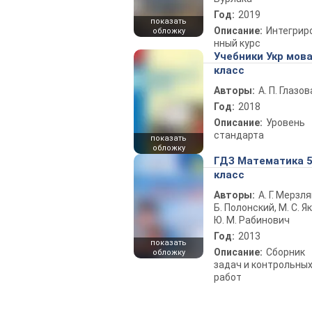
Год:
2019
показать
Описание:
Интегрир
обложку
нный курс
Учебники Укр мова
класс
Авторы:
А. П. Глазов
Год:
2018
Описание:
Уровень
стандарта
показать
обложку
ГДЗ Математика 
класс
Авторы:
А. Г. Мерзля
Б. Полонский, М. С. Як
Ю. М. Рабинович
Год:
2013
показать
Описание:
Сборник
обложку
задач и контрольны
работ