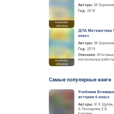
Авторы:
М. Березня
Год:
2018
показать
обложку
ДПА Математика 
класс
Авторы:
М. Березня
Год:
2019
Описание:
Итоговые
контрольные работ
показать
обложку
Самые популярные книги
Учебники Всемир
история 6 класс
Авторы:
И. Я. Щупак,
А. Пискарева, Е.В.
Бурлака