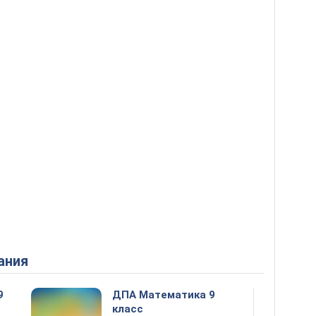
ания
9
ДПА Математика 9
класс