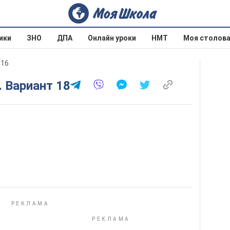
ики
ЗНО
ДПА
Онлайн уроки
НМТ
Моя столов
016
. Вариант 18