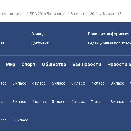
тематика ✍
ДПА 2016 Березняк
Вариант 11-20
Вариант 18
Команда
Правовая информация
йте
Документы
Редакционная политика
Мир
Спорт
Общество
Все новости
Новости 
ласс
3 класс
4 класс
5 класс
6 класс
7 класс
8 класс
ласс
3 класс
4 класс
5 класс
6 класс
7 класс
8 класс
ласс
11 класс