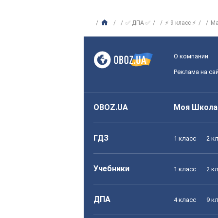
✅ ДПА ✅
⚡ 9 класс ⚡
Ма
О компании
Реклама на са
OBOZ.UA
Моя Школа
ГДЗ
1 класс
2 к
Учебники
1 класс
2 к
ДПА
4 класс
9 к