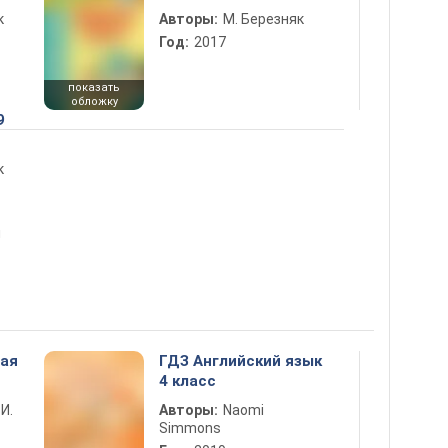
к
Авторы:
М. Березняк
Год:
2017
показать
обложку
9
к
ы
ная
ГДЗ Английский язык
4 класс
 И.
Авторы:
Naomi
Simmons