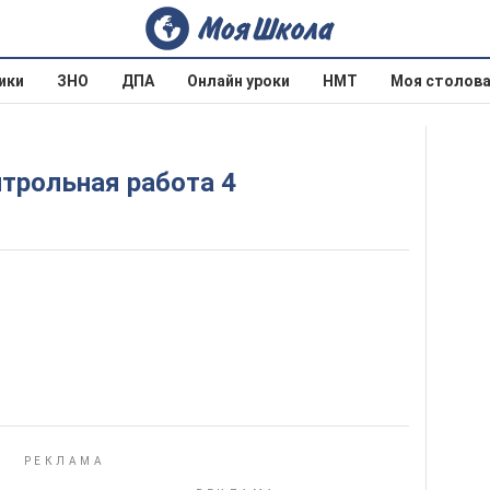
ики
ЗНО
ДПА
Онлайн уроки
НМТ
Моя столов
нтрольная работа 4