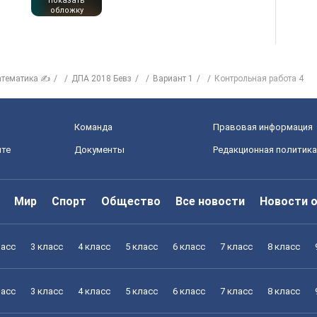
показать
обложку
тематика ✍
ДПА 2018 Бевз
Вариант 1
Контрольная работа 4
Команда
Правовая информация
йте
Документы
Редакционная политика
Мир
Спорт
Общество
Все новости
Новости 
ласс
3 класс
4 класс
5 класс
6 класс
7 класс
8 класс
ласс
3 класс
4 класс
5 класс
6 класс
7 класс
8 класс