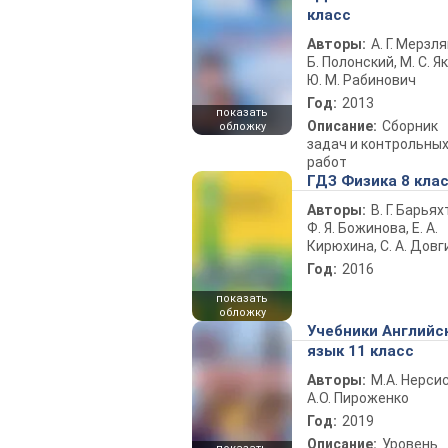
класс
Авторы:
А. Г. Мерзля
Б. Полонский, М. С. Як
Ю. М. Рабинович
Год:
2013
показать
Описание:
Сборник
обложку
задач и контрольны
работ
ГДЗ Физика 8 кла
Авторы:
В. Г. Барьях
Ф. Я. Божинова, Е. А.
Кирюхина, С. А. Довг
Год:
2016
показать
обложку
Учебники Английс
язык 11 класс
Авторы:
М.А. Нерсис
А.О. Пироженко
Год:
2019
Описание:
Уровень