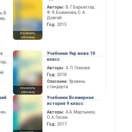
Авторы:
В. Г. Барьяхтар,
Ф. Я. Божинова, С. А.
к, В.
Довгий
ир,
Год:
2015
показать
обложку
х
сс
Учебники Укр мова 10
класс
тар,
Авторы:
А. П. Глазова
ий
Год:
2018
Описание:
Уровень
стандарта
показать
обложку
кий
Учебники Всемирная
история 9 класс
ян,
Авторы:
А.А. Мартынюк,
О. А. Гисем
Год:
2017