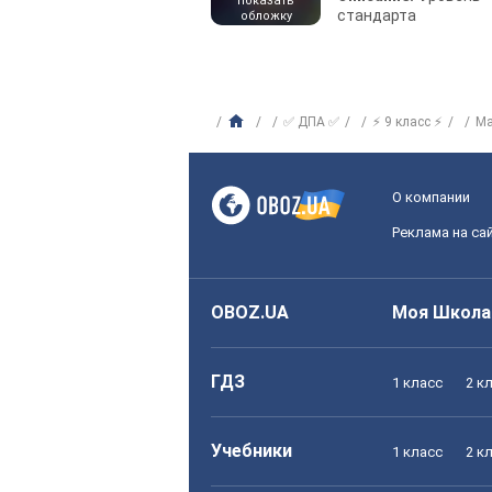
показать
стандарта
обложку
✅ ДПА ✅
⚡ 9 класс ⚡
Ма
О компании
Реклама на са
OBOZ.UA
Моя Школа
ГДЗ
1 класс
2 к
Учебники
1 класс
2 к