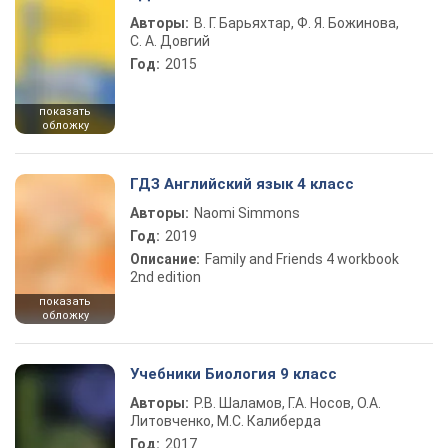
Авторы:
В. Г. Барьяхтар, Ф. Я. Божинова,
С. А. Довгий
Год:
2015
показать
обложку
ГДЗ Английский язык 4 класс
Авторы:
Naomi Simmons
Год:
2019
Описание:
Family and Friends 4 workbook
2nd edition
показать
обложку
Учебники Биология 9 класс
Авторы:
Р.В. Шаламов, Г.А. Носов, О.А.
Литовченко, М.С. Калиберда
Год:
2017