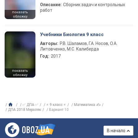
Описание:
Сборник задач и контрольных
работ
показать
обложку
Учебники Биология 9 класс
Авторы:
Р.В. Шаламов, Г.А. Носов, О.А.
Литовченко, М.С. Калиберда
Год:
2017
показать
обложку
✅ ДПА ✅
⚡ 9 класс ⚡
Математика ✍
ДПА 2018 Мерзляк
Вариант 10
В начало