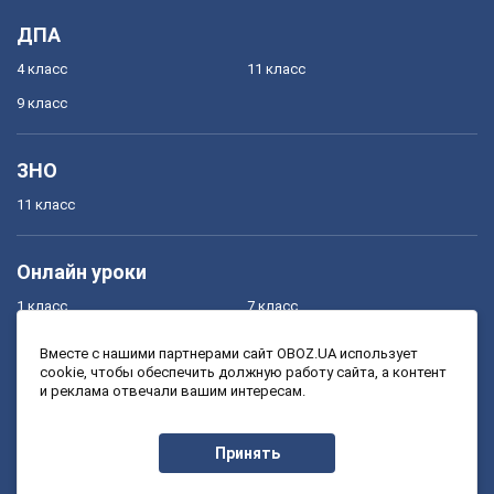
ДПА
4 класс
11 класс
9 класс
ЗНО
11 класс
Онлайн уроки
1 класс
7 класс
2 класс
8 класс
Вместе с нашими партнерами сайт OBOZ.UA использует
cookie, чтобы обеспечить должную работу сайта, а контент
3 класс
9 класс
и реклама отвечали вашим интересам.
4 класс
10 класс
5 класс
11 класс
Принять
6 класс