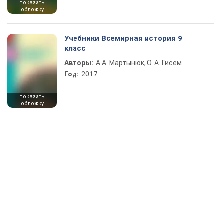
показать
обложку
Учебники Всемирная история 9
класс
Авторы:
А.А. Мартынюк, О. А. Гисем
Год:
2017
показать
обложку