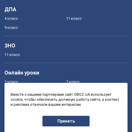
ДПА
4 класс
11 класс
9 класс
ЗНО
11 класс
Онлайн уроки
1 класс
7 класс
2 класс
8 класс
Вместе с нашими партнерами сайт OBOZ.UA использует
cookie, чтобы обеспечить должную работу сайта, а контент
3 класс
9 класс
и реклама отвечали вашим интересам.
4 класс
10 класс
5 класс
11 класс
Принять
6 класс