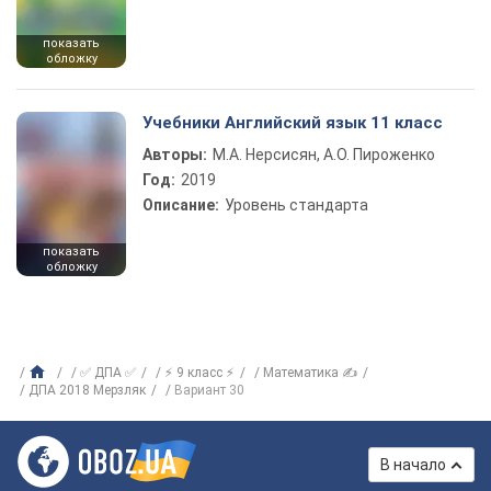
показать
обложку
Учебники Английский язык 11 класс
Авторы:
М.А. Нерсисян, А.О. Пироженко
Год:
2019
Описание:
Уровень стандарта
показать
обложку
✅ ДПА ✅
⚡ 9 класс ⚡
Математика ✍
ДПА 2018 Мерзляк
Вариант 30
В начало