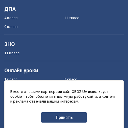
ДПА
4 класс
11 класс
9 класс
ЗНО
11 класс
Онлайн уроки
1 класс
7 класс
2 класс
8 класс
Вместе с нашими партнерами сайт OBOZ.UA использует
cookie, чтобы обеспечить должную работу сайта, а контент
3 класс
9 класс
и реклама отвечали вашим интересам.
4 класс
10 класс
5 класс
11 класс
Принять
6 класс