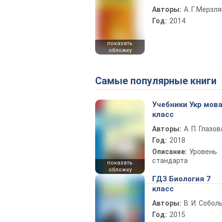
Авторы:
А. Г. Мерзля
Год:
2014
показать
обложку
Самые популярные книги
Учебники Укр мова
класс
Авторы:
А. П. Глазов
Год:
2018
Описание:
Уровень
стандарта
показать
обложку
ГДЗ Биология 7
класс
Авторы:
В. И. Собол
Год:
2015