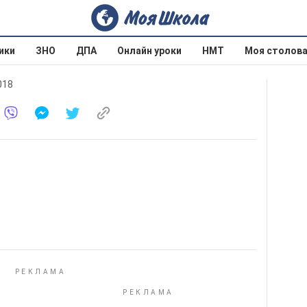
ики
ЗНО
ДПА
Онлайн уроки
НМТ
Моя столов
018