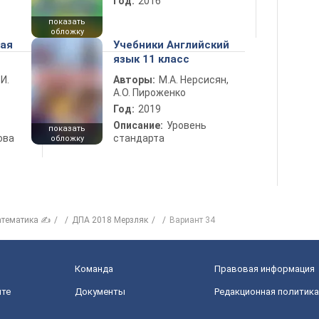
Год:
2016
показать
обложку
ная
Учебники Английский
язык 11 класс
 И.
Авторы:
М.А. Нерсисян,
А.О. Пироженко
Год:
2019
Описание:
Уровень
показать
ова
стандарта
обложку
тематика ✍
ДПА 2018 Мерзляк
Вариант 34
Команда
Правовая информация
йте
Документы
Редакционная политика