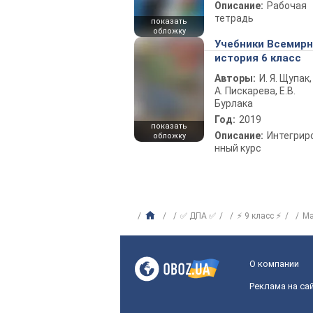
Описание:
Рабочая
тетрадь
показать
обложку
Учебники Всемир
история 6 класс
Авторы:
И. Я. Щупак,
А. Пискарева, Е.В.
Бурлака
Год:
2019
показать
Описание:
Интегрир
обложку
нный курс
✅ ДПА ✅
⚡ 9 класс ⚡
Ма
О компании
Реклама на са