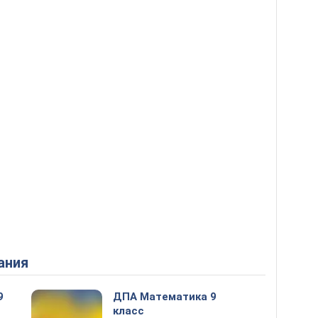
ания
9
ДПА Математика 9
класс