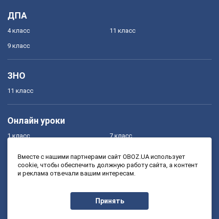
ДПА
4 класс
11 класс
9 класс
ЗНО
11 класс
Онлайн уроки
1 класс
7 класс
2 класс
8 класс
Вместе с нашими партнерами сайт OBOZ.UA использует
cookie, чтобы обеспечить должную работу сайта, а контент
3 класс
9 класс
и реклама отвечали вашим интересам.
4 класс
10 класс
5 класс
11 класс
Принять
6 класс