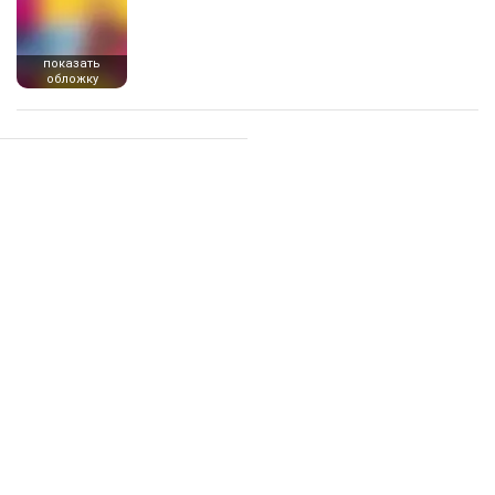
показать
обложку