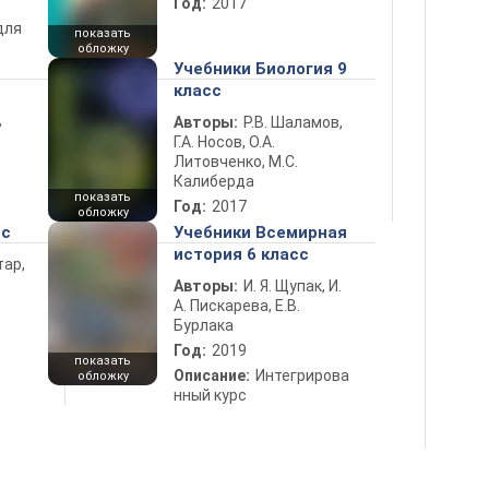
Год:
2017
для
показать
обложку
Учебники Биология 9
класс
ь
Авторы:
Р.В. Шаламов,
Г.А. Носов, О.А.
Литовченко, М.С.
Калиберда
показать
Год:
2017
обложку
сс
Учебники Всемирная
история 6 класс
тар,
Авторы:
И. Я. Щупак, И.
А. Пискарева, Е.В.
Бурлака
Год:
2019
показать
Описание:
Интегрирова
обложку
нный курс