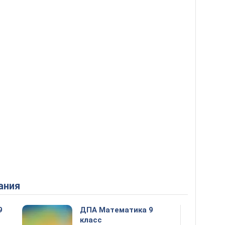
ания
9
ДПА Математика 9
класс