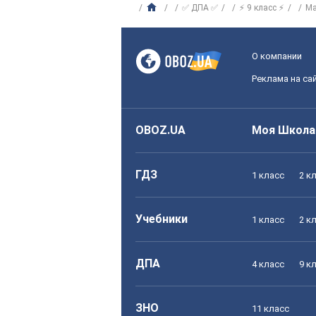
✅ ДПА ✅
⚡ 9 класс ⚡
Ма
О компании
Реклама на са
OBOZ.UA
Моя Школа
ГДЗ
1 класс
2 к
Учебники
1 класс
2 к
ДПА
4 класс
9 к
ЗНО
11 класс