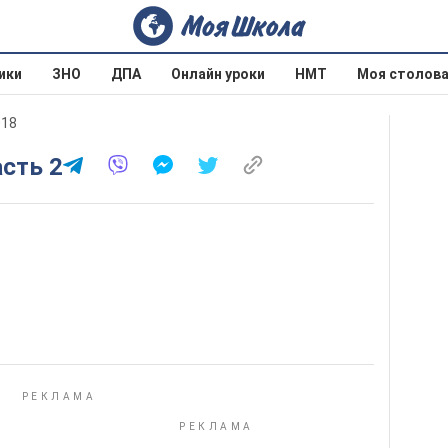
ики
ЗНО
ДПА
Онлайн уроки
НМТ
Моя столов
018
асть 2