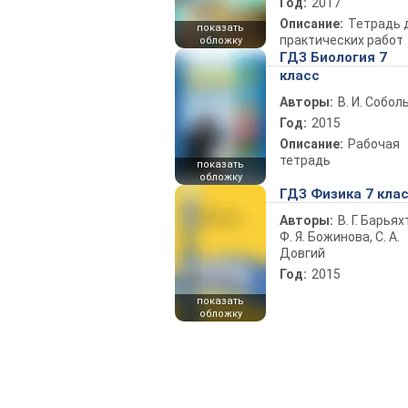
Год:
2017
Описание:
Тетрадь 
показать
практических работ
обложку
ГДЗ Биология 7
класс
Авторы:
В. И. Собол
Год:
2015
Описание:
Рабочая
тетрадь
показать
обложку
ГДЗ Физика 7 кла
Авторы:
В. Г. Барьях
Ф. Я. Божинова, С. А.
Довгий
Год:
2015
показать
обложку