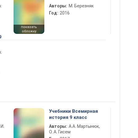
к
Авторы:
М. Березняк
Год:
2016
показать
обложку
9
к
ы
Учебники Всемирная
история 9 класс
 И.
Авторы:
А.А. Мартынюк,
О. А. Гисем