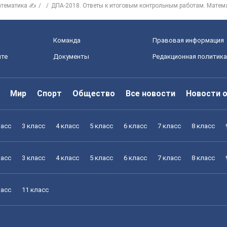
тематика ✍
ДПА-2018. Ответы к итоговым контрольным работам. Матем
Команда
Правовая информация
йте
Документы
Редакционная политика
Мир
Спорт
Общество
Все новости
Новости 
ласс
3 класс
4 класс
5 класс
6 класс
7 класс
8 класс
ласс
3 класс
4 класс
5 класс
6 класс
7 класс
8 класс
ласс
11 класс