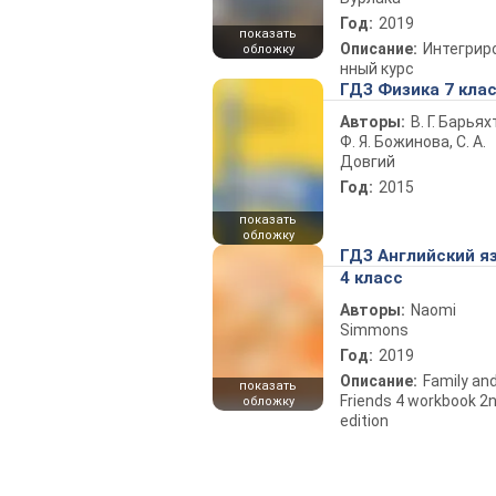
Год:
2019
показать
Описание:
Интегрир
обложку
нный курс
ГДЗ Физика 7 кла
Авторы:
В. Г. Барьях
Ф. Я. Божинова, С. А.
Довгий
Год:
2015
показать
обложку
ГДЗ Английский я
4 класс
Авторы:
Naomi
Simmons
Год:
2019
Описание:
Family an
показать
Friends 4 workbook 2
обложку
edition