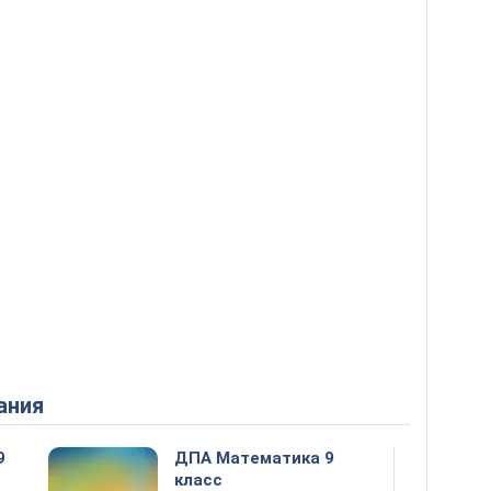
ания
9
ДПА Математика 9
класс