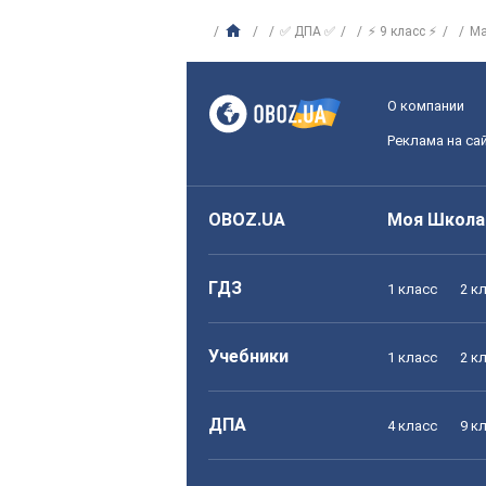
✅ ДПА ✅
⚡ 9 класс ⚡
Ма
О компании
Реклама на са
OBOZ.UA
Моя Школа
ГДЗ
1 класс
2 к
Учебники
1 класс
2 к
ДПА
4 класс
9 к