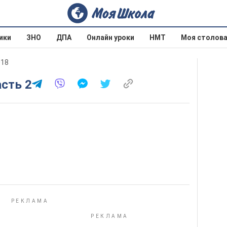
ики
ЗНО
ДПА
Онлайн уроки
НМТ
Моя столов
018
асть 2