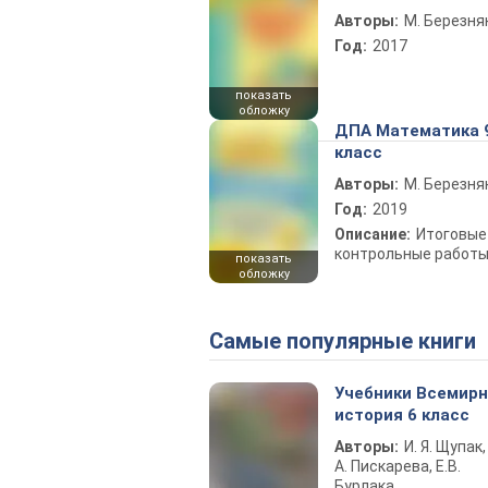
Авторы:
М. Березня
Год:
2017
показать
обложку
ДПА Математика 
класс
Авторы:
М. Березня
Год:
2019
Описание:
Итоговые
контрольные работ
показать
обложку
Самые популярные книги
Учебники Всемир
история 6 класс
Авторы:
И. Я. Щупак,
А. Пискарева, Е.В.
Бурлака