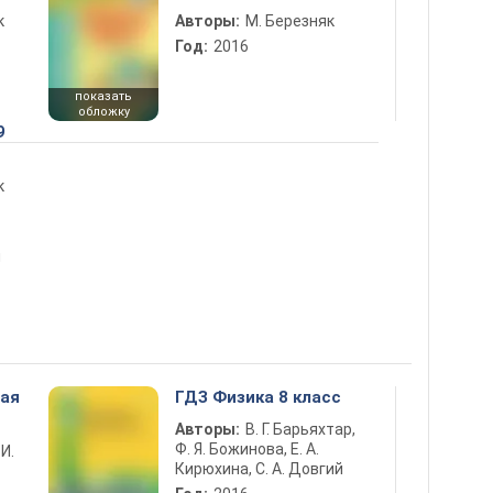
к
Авторы:
М. Березняк
Год:
2016
показать
обложку
9
к
ы
ная
ГДЗ Физика 8 класс
Авторы:
В. Г. Барьяхтар,
Ф. Я. Божинова, Е. А.
 И.
Кирюхина, С. А. Довгий