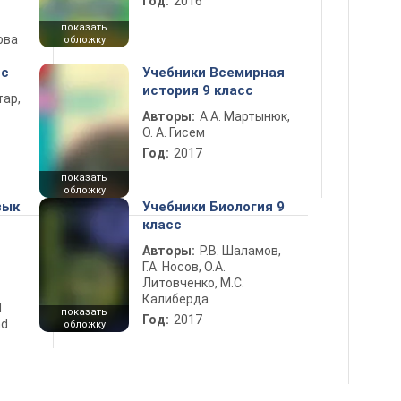
Год:
2016
показать
ова
обложку
сс
Учебники Всемирная
история 9 класс
тар,
Авторы:
А.А. Мартынюк,
О. А. Гисем
Год:
2017
показать
обложку
зык
Учебники Биология 9
класс
Авторы:
Р.В. Шаламов,
Г.А. Носов, О.А.
Литовченко, М.С.
Калиберда
d
показать
Год:
2017
nd
обложку