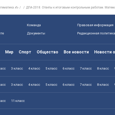
тематика ✍
ДПА-2018. Ответы к итоговым контрольным работам. Матем
Команда
Правовая информация
йте
Документы
Редакционная политика
Мир
Спорт
Общество
Все новости
Новости 
ласс
3 класс
4 класс
5 класс
6 класс
7 класс
8 класс
ласс
3 класс
4 класс
5 класс
6 класс
7 класс
8 класс
ласс
11 класс