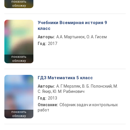
показать
обложку
Учебники Всемирная история 9
класс
Авторы:
А.А. Мартынюк, О. А. Гисем
Год:
2017
показать
обложку
ГДЗ Математика 5 класс
Авторы:
А. Г. Мерзляк, В. Б. Полонский, М.
С. Якир, Ю. М. Рабинович
Год:
2013
Описание:
Сборник задач и контрольных
работ
показать
обложку