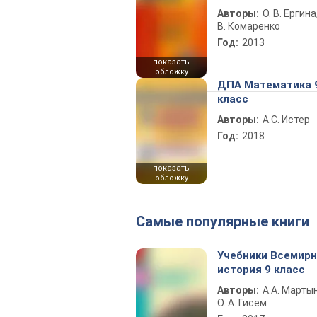
Авторы:
О. В. Ергина,
В. Комаренко
Год:
2013
показать
обложку
ДПА Математика 
класс
Авторы:
А.С. Истер
Год:
2018
показать
обложку
Самые популярные книги
Учебники Всемир
история 9 класс
Авторы:
А.А. Марты
О. А. Гисем