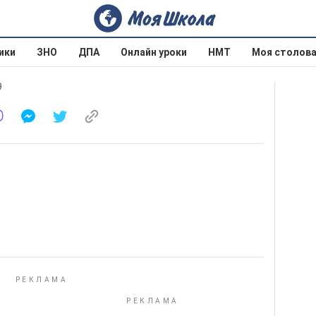
ики
ЗНО
ДПА
Онлайн уроки
НМТ
Моя столов
9