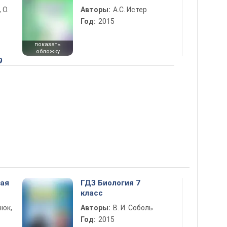
 О.
Авторы:
А.С. Истер
Год:
2015
показать
обложку
9
ная
ГДЗ Биология 7
класс
нюк,
Авторы:
В. И. Соболь
Год:
2015