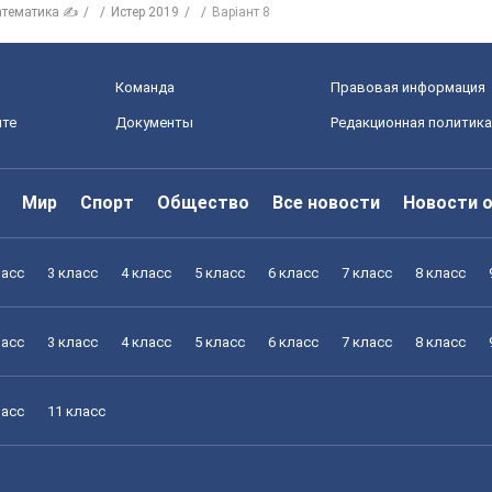
тематика ✍
Истер 2019
Варіант 8
Команда
Правовая информация
йте
Документы
Редакционная политика
Мир
Спорт
Общество
Все новости
Новости 
ласс
3 класс
4 класс
5 класс
6 класс
7 класс
8 класс
ласс
3 класс
4 класс
5 класс
6 класс
7 класс
8 класс
ласс
11 класс