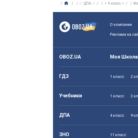
✅ ДПА ✅
⚡ 9 класс ⚡
Ма
О компании
Реклама на са
OBOZ.UA
Моя Школа
ГДЗ
1 класс
2 к
Учебники
1 класс
2 к
ДПА
4 класс
9 к
ЗНО
11 класс