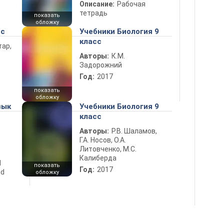
Описание:
Рабочая
тетрадь
показать
обложку
сс
Учебники Биология 9
класс
тар,
Авторы:
К.М.
Задорожний
Год:
2017
показать
обложку
зык
Учебники Биология 9
класс
Авторы:
Р.В. Шаламов,
Г.А. Носов, О.А.
Литовченко, М.С.
Калиберда
d
показать
Год:
2017
nd
обложку