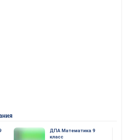
ания
9
ДПА Математика 9
класс