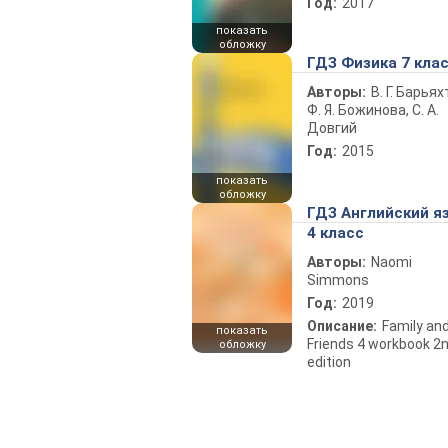
Год:
2017
показать
обложку
ГДЗ Физика 7 кла
Авторы:
В. Г. Барьях
Ф. Я. Божинова, С. А.
Довгий
Год:
2015
показать
обложку
ГДЗ Английский я
4 класс
Авторы:
Naomi
Simmons
Год:
2019
Описание:
Family an
показать
Friends 4 workbook 2
обложку
edition