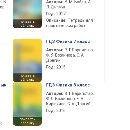
к, В.
Авторы:
В. М. Бойко, И.
ир,
Л. Дитчук
Год:
2017
Описание:
Тетрадь для
показать
практических работ
обложку
х
ГДЗ Физика 7 класс
Авторы:
В. Г. Барьяхтар,
Ф. Я. Божинова, С. А.
ь
Довгий
Год:
2015
показать
обложку
зык
ГДЗ Физика 8 класс
Авторы:
В. Г. Барьяхтар,
Ф. Я. Божинова, Е. А.
Кирюхина, С. А. Довгий
Год:
2016
d
показать
nd
обложку