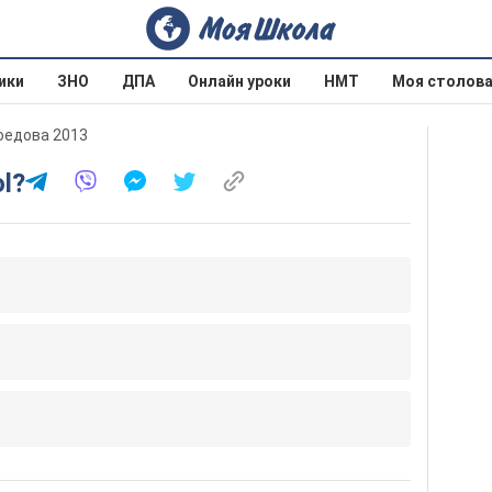
ики
ЗНО
ДПА
Онлайн уроки
НМТ
Моя столов
соедова 2013
ol?