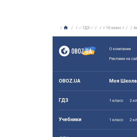
✅ ГДЗ ✅
⚡ 10 класс ⚡
А
О компании
Реклама на са
OBOZ.UA
Моя Школа
ГДЗ
1 класс
2 к
Учебники
1 класс
2 к