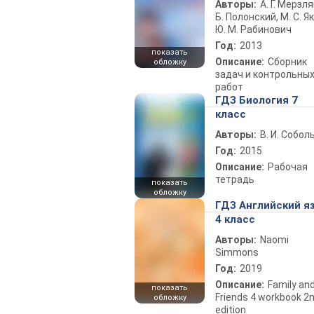
Авторы:
А. Г. Мерзля
Б. Полонский, М. С. Як
Ю. М. Рабинович
Год:
2013
показать
Описание:
Сборник
обложку
задач и контрольны
работ
ГДЗ Биология 7
класс
Авторы:
В. И. Собол
Год:
2015
Описание:
Рабочая
тетрадь
показать
обложку
ГДЗ Английский я
4 класс
Авторы:
Naomi
Simmons
Год:
2019
Описание:
Family an
показать
Friends 4 workbook 2
обложку
edition