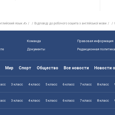
нглийский язык ✍
Відповіді до робочого зошита з англійської мови
Команда
Правовая информация
йте
Документы
Редакционная политика
Мир
Спорт
Общество
Все новости
Новости 
ласс
3 класс
4 класс
5 класс
6 класс
7 класс
8 класс
ласс
3 класс
4 класс
5 класс
6 класс
7 класс
8 класс