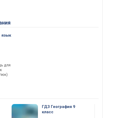
ания
 язык
дь для
к
рпюк)
5
ГДЗ География 9
класс