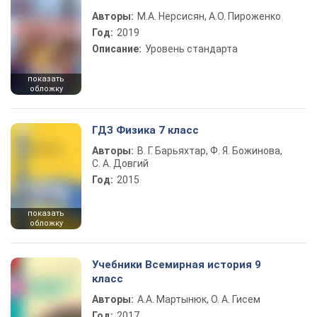
Авторы:
М.А. Нерсисян, А.О. Пироженко
Год:
2019
Описание:
Уровень стандарта
показать
обложку
ГДЗ Физика 7 класс
Авторы:
В. Г. Барьяхтар, Ф. Я. Божинова,
С. А. Довгий
Год:
2015
показать
обложку
Учебники Всемирная история 9
класс
Авторы:
А.А. Мартынюк, О. А. Гисем
Год:
2017