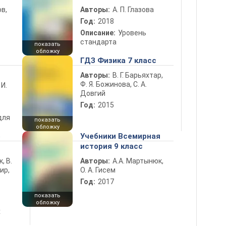
в,
Авторы:
А. П. Глазова
Год:
2018
Описание:
Уровень
стандарта
показать
обложку
ГДЗ Физика 7 класс
Авторы:
В. Г. Барьяхтар,
Ф. Я. Божинова, С. А.
 И.
Довгий
Год:
2015
для
показать
обложку
5
Учебники Всемирная
история 9 класс
к, В.
Авторы:
А.А. Мартынюк,
ир,
О. А. Гисем
Год:
2017
показать
обложку
х