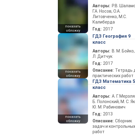
Авторы:
Р.В. Шаламо
Г.А. Носов, О.А.
Литовченко, М.С.
Калиберда
показать
Год:
2017
обложку
ГДЗ География 9
класс
Авторы:
В. М. Бойко,
Л. Дитчук
Год:
2017
Описание:
Тетрадь 
показать
практических работ
обложку
ГДЗ Математика 
класс
Авторы:
А. Г. Мерзля
Б. Полонский, М. С. Як
Ю. М. Рабинович
Год:
2013
показать
Описание:
Сборник
обложку
задач и контрольны
работ