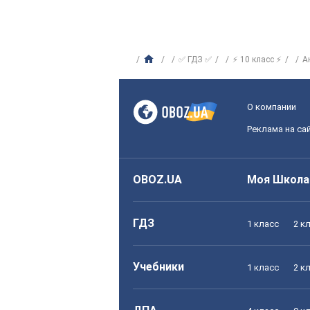
✅ ГДЗ ✅
⚡ 10 класс ⚡
А
О компании
Реклама на са
OBOZ.UA
Моя Школа
ГДЗ
1 класс
2 к
Учебники
1 класс
2 к