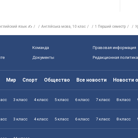
нглийский язык ✍
Англiйська мова, 10 клас
1 Перший семестр
У
Команда
Правовая информация
йте
Документы
Редакционная политика
Мир
Спорт
Общество
Все новости
Новости 
ласс
3 класс
4 класс
5 класс
6 класс
7 класс
8 класс
ласс
3 класс
4 класс
5 класс
6 класс
7 класс
8 класс