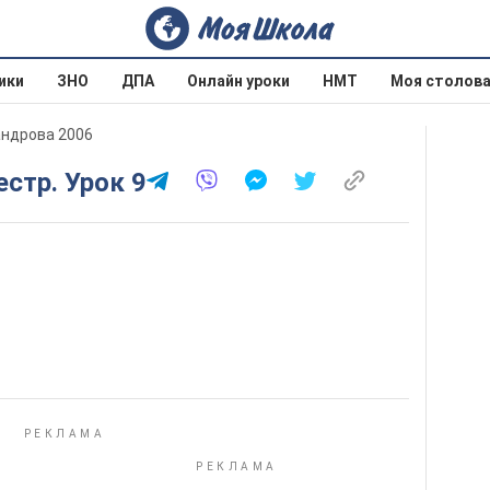
ики
ЗНО
ДПА
Онлайн уроки
НМТ
Моя столов
андрова 2006
естр. Урок 9