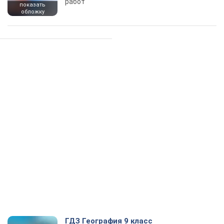
работ
показать
обложку
ГДЗ География 9 класс