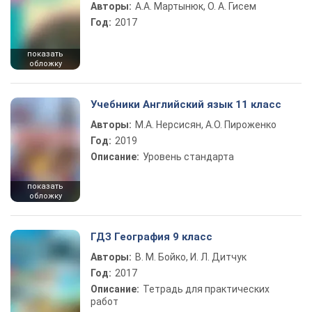
Авторы:
А.А. Мартынюк, О. А. Гисем
Год:
2017
показать
обложку
Учебники Английский язык 11 класс
Авторы:
М.А. Нерсисян, А.О. Пироженко
Год:
2019
Описание:
Уровень стандарта
показать
обложку
ГДЗ География 9 класс
Авторы:
В. М. Бойко, И. Л. Дитчук
Год:
2017
Описание:
Тетрадь для практических
работ