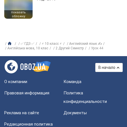
показать
обложку
✅ ГДЗ ✅
⚡ 10 класс ⚡
Английский язык ✍
Англiйська мова, 10 клас
2 Другий Семестр
Урок 44
В начало
О компании
Команда
Правовая информация
Политика
конфиденциальности
Реклама на сайте
Документы
Редакционная политика