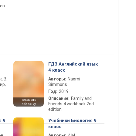
лев
5
ГДЗ Английский язык
4 класс
к, В.
Авторы:
Naomi
ир,
Simmons
Год:
2019
Описание:
Family and
показать
Friends 4 workbook 2nd
обложку
х
edition
я 9
Учебники Биология 9
класс
в,
Авторы:
К.М.