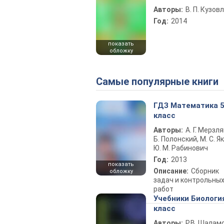
Авторы:
В. П. Кузов
Год:
2014
показать
обложку
Самые популярные книги
ГДЗ Математика 
класс
Авторы:
А. Г. Мерзля
Б. Полонский, М. С. Як
Ю. М. Рабинович
Год:
2013
показать
Описание:
Сборник
обложку
задач и контрольны
работ
Учебники Биологи
класс
Авторы:
Р.В. Шаламо