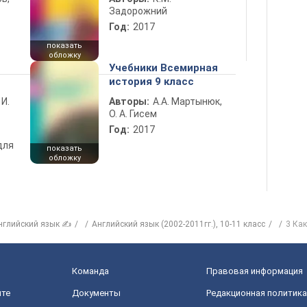
Задорожний
Год:
2017
показать
обложку
Учебники Всемирная
история 9 класс
 И.
Авторы:
А.А. Мартынюк,
О. А. Гисем
Год:
2017
для
показать
обложку
нглийский язык ✍
Английский язык (2002-2011гг.), 10-11 класс
3 Как
Команда
Правовая информация
йте
Документы
Редакционная политика