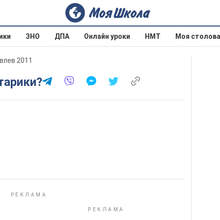
ики
ЗНО
ДПА
Онлайн уроки
НМТ
Моя столов
овлев 2011
старики?