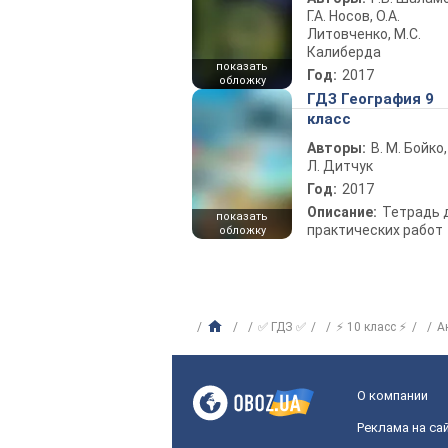
Г.А. Носов, О.А.
Литовченко, М.С.
Калиберда
показать
Год:
2017
обложку
ГДЗ География 9
класс
Авторы:
В. М. Бойко,
Л. Дитчук
Год:
2017
Описание:
Тетрадь 
показать
практических работ
обложку
✅ ГДЗ ✅
⚡ 10 класс ⚡
А
О компании
Реклама на са