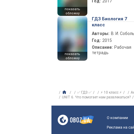
Год:
2017
показать
обложку
ГДЗ Биология 7
класс
Авторы:
В. И. Собол
Год:
2015
Описание:
Рабочая
тетрадь
показать
обложку
✅ ГДЗ ✅
⚡ 10 класс ⚡
А
UNIT 6. Что помогает нам развлекаться?
О компании
Реклама на са