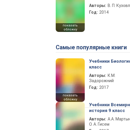
Авторы:
В. П. Кузов
Год:
2014
показать
обложку
Самые популярные книги
Учебники Биологи
класс
Авторы:
К.М.
Задорожний
Год:
2017
показать
обложку
Учебники Всемир
история 9 класс
Авторы:
А.А. Марты
О. А. Гисем