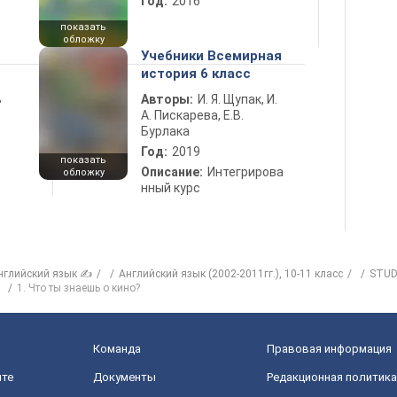
Год:
2016
показать
обложку
Учебники Всемирная
история 6 класс
ь
Авторы:
И. Я. Щупак, И.
А. Пискарева, Е.В.
Бурлака
Год:
2019
показать
Описание:
Интегрирова
обложку
нный курс
нглийский язык ✍
Английский язык (2002-2011гг.), 10-11 класс
STUD
1. Что ты знаешь о кино?
Команда
Правовая информация
йте
Документы
Редакционная политика