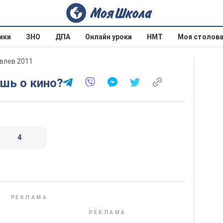
ики
ЗНО
ДПА
Онлайн уроки
НМТ
Моя столов
овлев 2011
ешь о кино?
4