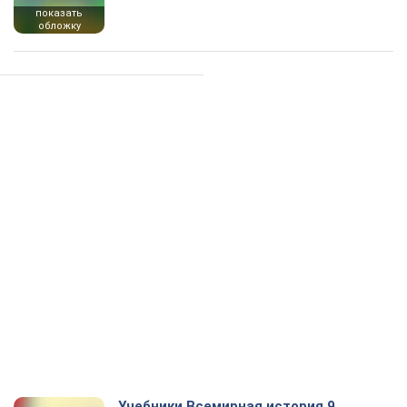
показать
обложку
Учебники Всемирная история 9