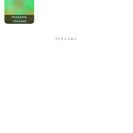
показать
обложку