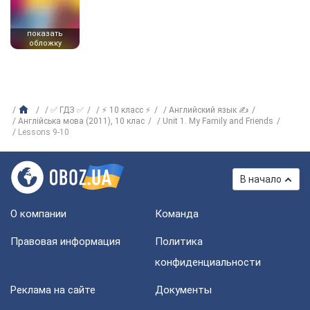
показать
обложку
✅ ГДЗ ✅
⚡ 10 класс ⚡
Английский язык ✍
Англійська мова (2011), 10 клас
Unit 1. My Family and Friends
Lessons 9-10
В начало
О компании
Команда
Правовая информация
Политика
конфиденциальности
Реклама на сайте
Документы