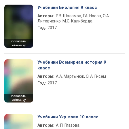
Учебники Биология 9 класс
Авторы:
Р.В. Шаламов, Г.А. Носов, О.А.
Литовченко, М.С. Калиберда
Год:
2017
показать
обложку
Учебники Всемирная история 9
класс
Авторы:
А.А. Мартынюк, О. А. Гисем
Год:
2017
показать
обложку
Учебники Укр мова 10 класс
Авторы:
А. П. Глазова