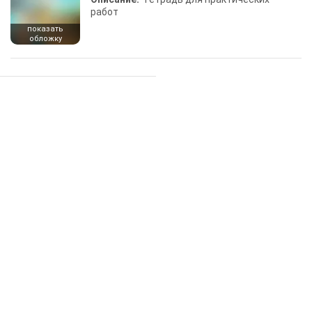
работ
показать
обложку