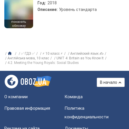
Год:
2018
Описание:
Уровень стандарта
показать
обложку
✅ ГДЗ ✅
⚡ 10 класс ⚡
Английский язык ✍
Англійська мова, 10 клас
UNIT 4: Britain as You Know It
4.2. Meeting the Young Royals: Social Studies
В начало
О компании
Команда
Правовая информация
Политика
конфиденциальности
Реклама на сайте
Документы