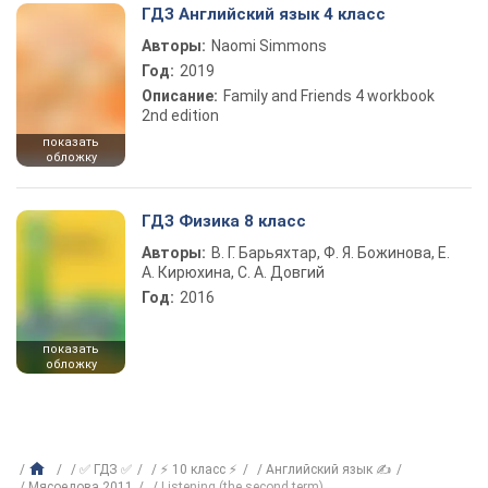
ГДЗ Английский язык 4 класс
Авторы:
Naomi Simmons
Год:
2019
Описание:
Family and Friends 4 workbook
2nd edition
показать
обложку
ГДЗ Физика 8 класс
Авторы:
В. Г. Барьяхтар, Ф. Я. Божинова, Е.
А. Кирюхина, С. А. Довгий
Год:
2016
показать
обложку
✅ ГДЗ ✅
⚡ 10 класс ⚡
Английский язык ✍
Мясоедова 2011
Listening (the second term)