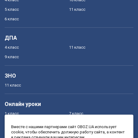
5 класс
11 класс
6 класс
ДПА
4 класс
11 класс
9 класс
ЗНО
11 класс
Онлайн уроки
1 класс
7 класс
2 класс
8 класс
Вместе с нашими партнерами сайт OBOZ.UA использует
cookie, чтобы обеспечить должную работу сайта, а контент
3 класс
9 класс
и реклама отвечали вашим интересам.