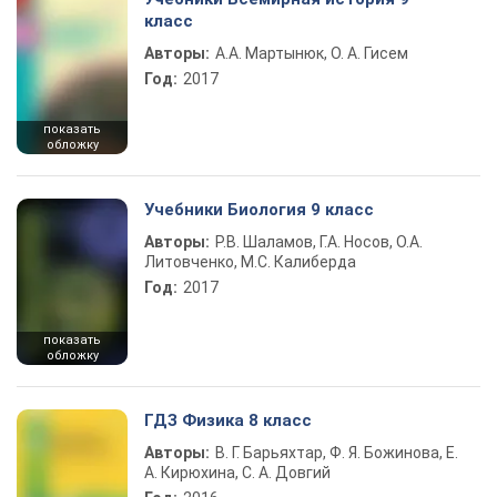
класс
Авторы:
А.А. Мартынюк, О. А. Гисем
Год:
2017
показать
обложку
Учебники Биология 9 класс
Авторы:
Р.В. Шаламов, Г.А. Носов, О.А.
Литовченко, М.С. Калиберда
Год:
2017
показать
обложку
ГДЗ Физика 8 класс
Авторы:
В. Г. Барьяхтар, Ф. Я. Божинова, Е.
А. Кирюхина, С. А. Довгий