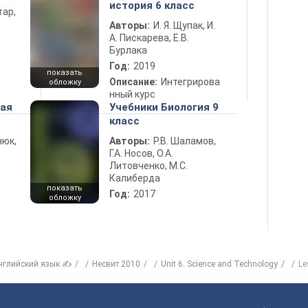
история 6 класс
тар,
Авторы:
И. Я. Щупак, И.
А. Пискарева, Е.В.
Бурлака
Год:
2019
показать
Описание:
Интегрирова
обложку
нный курс
ная
Учебники Биология 9
класс
нюк,
Авторы:
Р.В. Шаламов,
Г.А. Носов, О.А.
Литовченко, М.С.
Калиберда
показать
Год:
2017
обложку
нглийский язык ✍
Несвит 2010
Unit 6. Science and Technology
Le