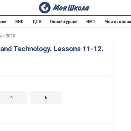
ики
ЗНО
ДПА
Онлайн уроки
НМТ
Моя столов
вит 2010
4
6