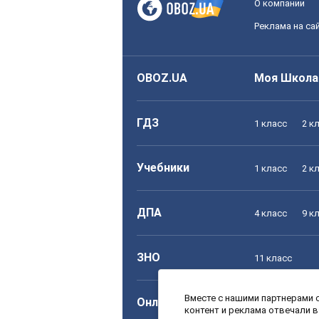
О компании
Реклама на са
OBOZ.UA
Моя Школа
ГДЗ
1 класс
2 к
Учебники
1 класс
2 к
ДПА
4 класс
9 к
ЗНО
11 класс
Вместе с нашими партнерами с
Онлайн уроки
1 класс
2 к
контент и реклама отвечали 