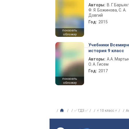
Авторы:
В. Г. Барьях
Ф. Я. Божинова, С. А.
Довгий
Год:
2015
показать
обложку
Учебники Всемир
история 9 класс
Авторы:
А.А. Марты
О. А. Гисем
Год:
2017
показать
обложку
✅ ГДЗ ✅
⚡ 10 класс ⚡
А