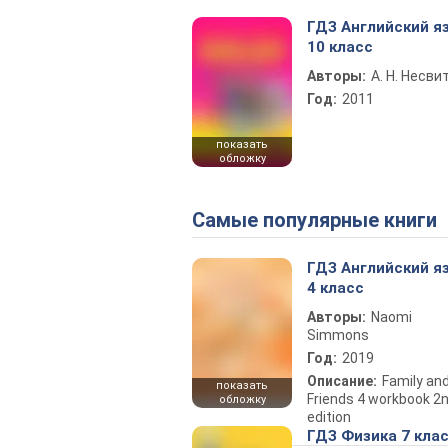
ГДЗ Английский я
10 класс
Авторы:
А. Н. Несви
Год:
2011
показать
обложку
Самые популярные книги
ГДЗ Английский я
4 класс
Авторы:
Naomi
Simmons
Год:
2019
Описание:
Family an
показать
Friends 4 workbook 2
обложку
edition
ГДЗ Физика 7 кла