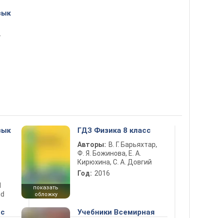
зык
т
зык
ГДЗ Физика 8 класс
Авторы:
В. Г. Барьяхтар,
Ф. Я. Божинова, Е. А.
Кирюхина, С. А. Довгий
Год:
2016
d
показать
nd
обложку
сс
Учебники Всемирная