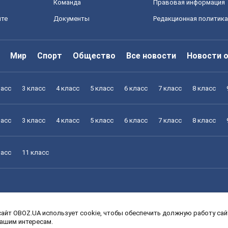
Команда
Правовая информация
йте
Документы
Редакционная политика
Мир
Спорт
Общество
Все новости
Новости 
ласс
3 класс
4 класс
5 класс
6 класс
7 класс
8 класс
ласс
3 класс
4 класс
5 класс
6 класс
7 класс
8 класс
ласс
11 класс
айт OBOZ.UA использует cookie, чтобы обеспечить должную работу сайт
ласс
3 класс
4 класс
5 класс
6 класс
7 класс
8 класс
вашим интересам.