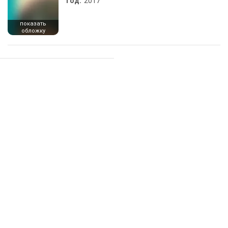
Год:
2017
показать
обложку