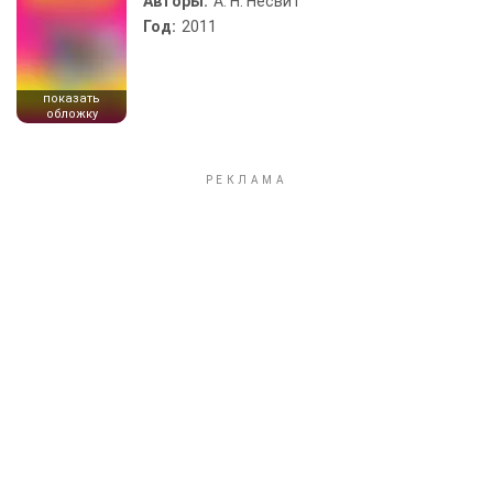
Авторы:
А. Н. Несвит
Год:
2011
показать
обложку