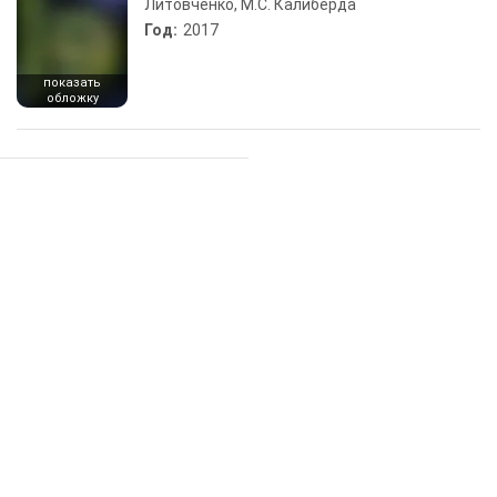
Литовченко, М.С. Калиберда
Год:
2017
показать
обложку