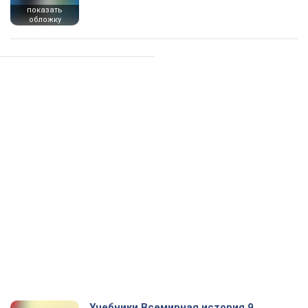
показать
обложку
Учебники Всемирная история 9