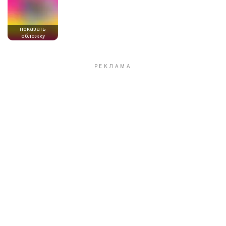
показать
обложку