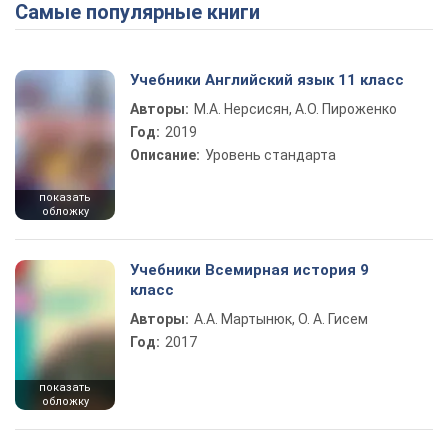
Самые популярные книги
Play Video
Учебники Английский язык 11 класс
Авторы:
М.А. Нерсисян, А.О. Пироженко
Год:
2019
Описание:
Уровень стандарта
показать
обложку
Учебники Всемирная история 9
класс
Авторы:
А.А. Мартынюк, О. А. Гисем
Год:
2017
показать
обложку