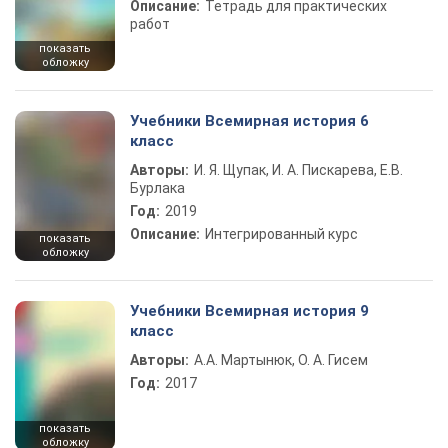
Описание:
Тетрадь для практических
работ
показать
обложку
Учебники Всемирная история 6
класс
Авторы:
И. Я. Щупак, И. А. Пискарева, Е.В.
Бурлака
Год:
2019
Описание:
Интегрированный курс
показать
обложку
Учебники Всемирная история 9
класс
Авторы:
А.А. Мартынюк, О. А. Гисем
Год:
2017
показать
обложку