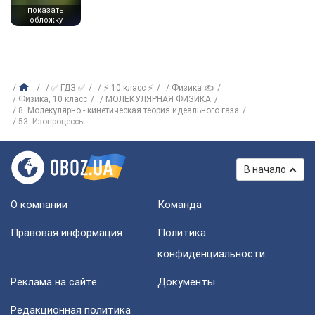
показать
обложку
✅ ГДЗ ✅
⚡ 10 класс ⚡
Физика ✍
Физика, 10 класс
МОЛЕКУЛЯРНАЯ ФИЗИКА
8. Молекулярно - кинетическая теория идеального газа
53. Изопроцессы
В начало
О компании
Команда
Правовая информация
Политика
конфиденциальности
Реклама на сайте
Документы
Редакционная политика