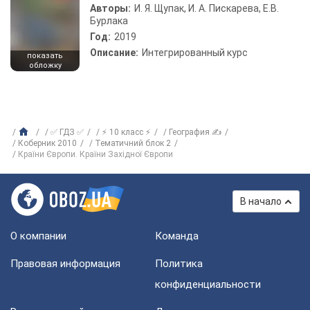
Авторы:
И. Я. Щупак, И. А. Пискарева, Е.В.
Бурлака
Год:
2019
Описание:
Интегрированный курс
показать
обложку
✅ ГДЗ ✅
⚡ 10 класс ⚡
География ✍
Коберник 2010
Тематичний блок 2
Країни Європи. Країни Західної Європи
В начало
О компании
Команда
Правовая информация
Политика
конфиденциальности