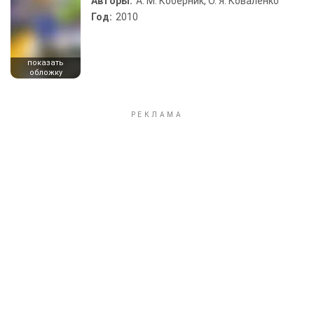
Авторы:
А. М. Коберник, О. Я. Коваленко
Год:
2010
показать
обложку