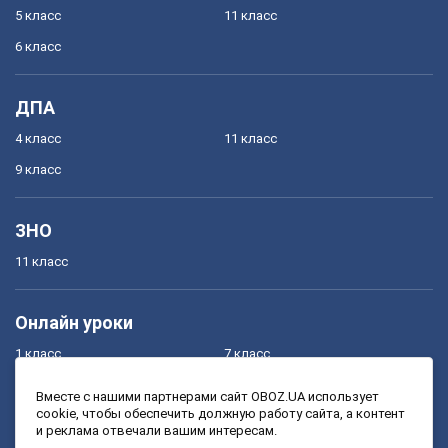
5 класс
11 класс
6 класс
ДПА
4 класс
11 класс
9 класс
ЗНО
11 класс
Онлайн уроки
1 класс
7 класс
2 класс
8 класс
Вместе с нашими партнерами сайт OBOZ.UA использует
cookie, чтобы обеспечить должную работу сайта, а контент
3 класс
9 класс
и реклама отвечали вашим интересам.
4 класс
10 класс