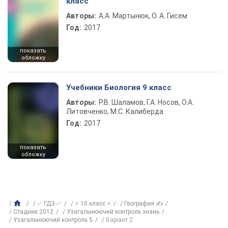
класс
Авторы:
А.А. Мартынюк, О. А. Гисем
Год:
2017
показать
обложку
Учебники Биология 9 класс
Авторы:
Р.В. Шаламов, Г.А. Носов, О.А.
Литовченко, М.С. Калиберда
Год:
2017
показать
обложку
✅ ГДЗ ✅
⚡ 10 класс ⚡
География ✍
Стадник 2012
Узагальнюючий контроль знань
Узагальнюючий контроль 5
Варіант 2