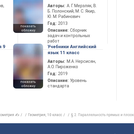
в,
Авторы:
А. Г. Мерзляк, В.
Б. Полонский, М. С. Якир,
Ю. М. Рабинович
Год:
2013
показать
Описание:
Сборник
обложку
задач и контрольных
работ
я 9
Учебники Английский
язык 11 класс
Авторы:
М.А. Нерсисян,
А.О. Пироженко
Год:
2019
Описание:
Уровень
показать
стандарта
обложку
еометрия ✍
Геометрия, 10 класс
§ 2. Параллельность прямых и плоск