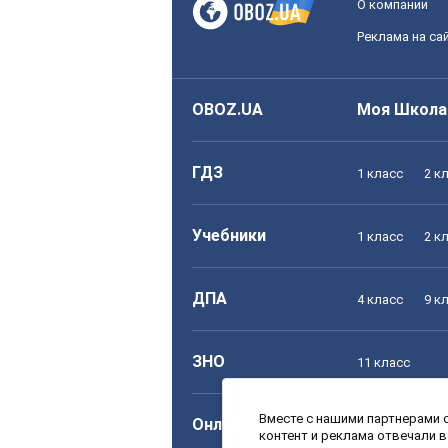
О компании
Реклама на са
OBOZ.UA
Моя Школа
ГДЗ
1 класс
2 к
Учебники
1 класс
2 к
ДПА
4 класс
9 к
ЗНО
11 класс
Вместе с нашими партнерами с
Онлайн уроки
1 класс
2 к
контент и реклама отвечали 