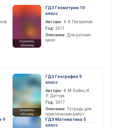
ГДЗ Геометрия 10
класс
елов
Авторы:
А. В. Погорелов
Год:
2011
Описание:
Для русских
школ
показать
обложку
ГДЗ География 9
класс
ь
Авторы:
В. М. Бойко, И.
Л. Дитчук
Год:
2017
Описание:
Тетрадь для
показать
практических работ
обложку
я 9
ГДЗ Математика 5
класс