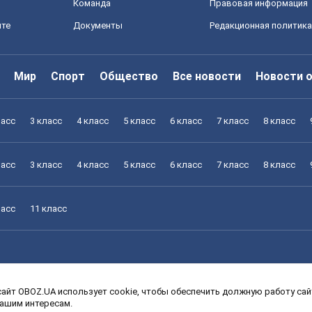
Команда
Правовая информация
йте
Документы
Редакционная политика
Мир
Спорт
Общество
Все новости
Новости 
ласс
3 класс
4 класс
5 класс
6 класс
7 класс
8 класс
ласс
3 класс
4 класс
5 класс
6 класс
7 класс
8 класс
ласс
11 класс
айт OBOZ.UA использует cookie, чтобы обеспечить должную работу сайт
ласс
3 класс
4 класс
5 класс
6 класс
7 класс
8 класс
вашим интересам.