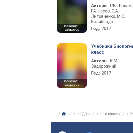
Авторы:
Р.В. Шаламо
Г.А. Носов, О.А.
Литовченко, М.С.
Калиберда
показать
Год:
2017
обложку
Учебники Биологи
класс
Авторы:
К.М.
Задорожний
Год:
2017
показать
обложку
✅ ГДЗ ✅
⚡ 10 класс ⚡
Г