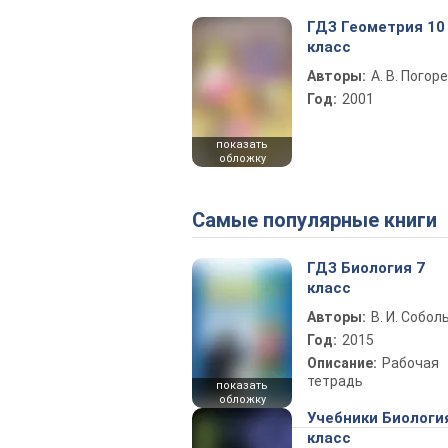
ГДЗ Геометрия 10
класс
Авторы:
А. В. Погор
Год:
2001
показать
обложку
Самые популярные книги
ГДЗ Биология 7
класс
Авторы:
В. И. Собол
Год:
2015
Описание:
Рабочая
тетрадь
показать
обложку
Учебники Биологи
класс