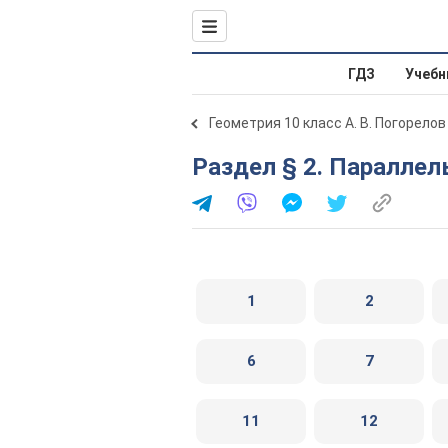
ГДЗ
Учебн
Геометрия 10 класс А. В. Погорелов
Раздел § 2. Паралле
1
2
6
7
11
12