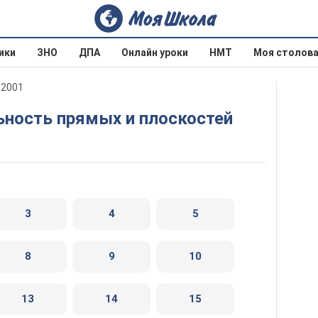
ики
ЗНО
ДПА
Онлайн уроки
НМТ
Моя столов
 2001
льность прямых и плоскостей
3
4
5
8
9
10
13
14
15