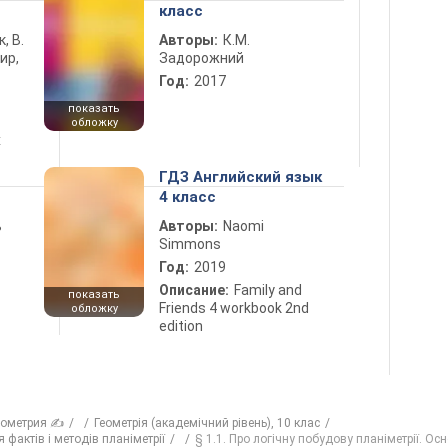
класс
к, В.
Авторы:
К.М.
ир,
Задорожний
Год:
2017
показать
обложку
х
ГДЗ Английский язык
4 класс
ь
Авторы:
Naomi
Simmons
Год:
2019
Описание:
Family and
показать
Friends 4 workbook 2nd
обложку
edition
еометрия ✍
Геометрія (академічний рівень), 10 клас
 фактів і методів планіметрії
§ 1.1. Про логічну побудову планіметрії. Осн