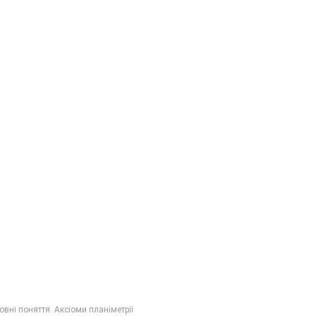
овні поняття. Аксіоми планіметрії