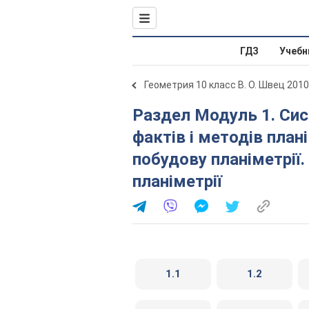
ГДЗ
Учебн
Геометрия 10 класс В. О. Швец 2010
Раздел Модуль 1. Систематизація та узагальнення
фактів і методів плані
побудову планіметрії.
планіметрії
1.1
1.2