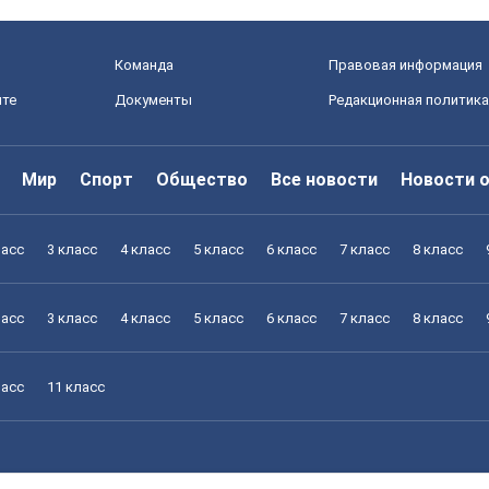
Команда
Правовая информация
йте
Документы
Редакционная политика
Мир
Спорт
Общество
Все новости
Новости 
ласс
3 класс
4 класс
5 класс
6 класс
7 класс
8 класс
ласс
3 класс
4 класс
5 класс
6 класс
7 класс
8 класс
ласс
11 класс