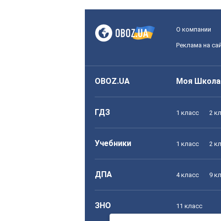
О компании
Реклама на са
OBOZ.UA
Моя Школа
ГДЗ
1 класс
2 к
Учебники
1 класс
2 к
ДПА
4 класс
9 к
ЗНО
11 класс