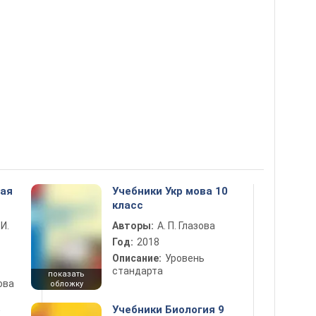
ная
Учебники Укр мова 10
класс
 И.
Авторы:
А. П. Глазова
Год:
2018
Описание:
Уровень
стандарта
показать
ова
обложку
5
Учебники Биология 9