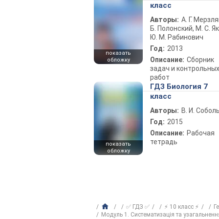
класс
Авторы:
А. Г. Мерзля
Б. Полонский, М. С. Як
Ю. М. Рабинович
Год:
2013
показать
Описание:
Сборник
обложку
задач и контрольны
работ
ГДЗ Биология 7
класс
Авторы:
В. И. Собол
Год:
2015
Описание:
Рабочая
тетрадь
показать
обложку
✅ ГДЗ ✅
⚡ 10 класс ⚡
Г
Модуль 1. Систематизація та узагальнення