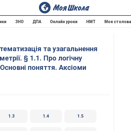
ики
ЗНО
ДПА
Онлайн уроки
НМТ
Моя столов
метрії. § 1.1. Про логічну
 Основні поняття. Аксіоми
1.3
1.4
1.5