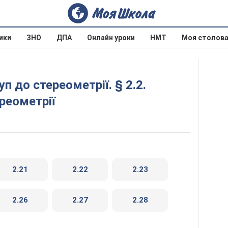
ики
ЗНО
ДПА
Онлайн уроки
НМТ
Моя столов
реометрії
2.21
2.22
2.23
2.26
2.27
2.28