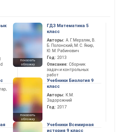
зык
ГДЗ Математика 5
класс
Авторы:
А. Г. Мерзляк, В.
Б. Полонский, М. С. Якир,
Ю. М. Рабинович
Год:
2013
d
показать
nd
Описание:
Сборник
обложку
задач и контрольных
работ
сс
Учебники Биология 9
класс
тар,
Авторы:
К.М.
Задорожний
Год:
2017
показать
обложку
ная
Учебники Всемирная
история 9 класс