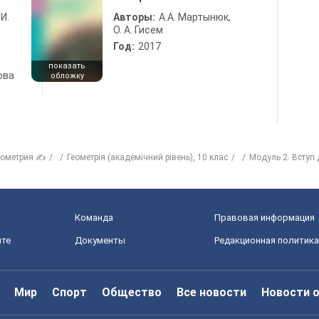
 И.
Авторы:
А.А. Мартынюк,
О. А. Гисем
Год:
2017
показать
ова
обложку
еометрия ✍
Геометрія (академічний рівень), 10 клас
Модуль 2. Вступ 
Команда
Правовая информация
йте
Документы
Редакционная политика
Мир
Спорт
Общество
Все новости
Новости 