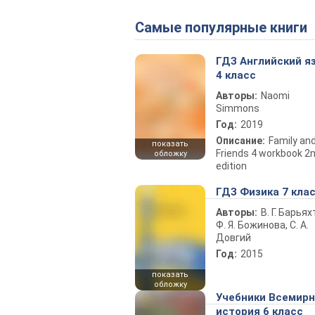
Самые популярные книги
ГДЗ Английский я
4 класс
Авторы:
Naomi
Simmons
Год:
2019
Описание:
Family an
показать
Friends 4 workbook 2
обложку
edition
ГДЗ Физика 7 кла
Авторы:
В. Г. Барьях
Ф. Я. Божинова, С. А.
Довгий
Год:
2015
показать
обложку
Учебники Всемир
история 6 класс