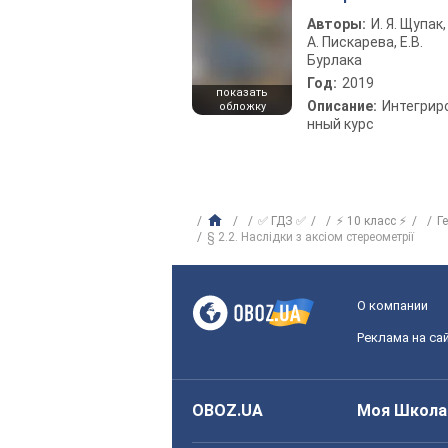
Авторы:
И. Я. Щупак,
А. Пискарева, Е.В.
Бурлака
Год:
2019
показать
Описание:
Интегрир
обложку
нный курс
✅ ГДЗ ✅
⚡ 10 класс ⚡
Г
§ 2.2. Наслідки з аксіом стереометрії
О компании
Реклама на са
OBOZ.UA
Моя Школа