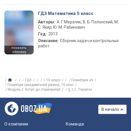
ГДЗ Математика 5 класс
Авторы:
А. Г. Мерзляк, В. Б. Полонский, М.
С. Якир, Ю. М. Рабинович
Год:
2013
Описание:
Сборник задач и контрольных
работ
показать
обложку
✅ ГДЗ ✅
⚡ 10 класс ⚡
Геометрия ✍
Геометрія (академічний рівень), 10 клас
Модуль 2. Вступ до стереометрії
§ 2.3. Перерізи
В начало
О компании
Команда