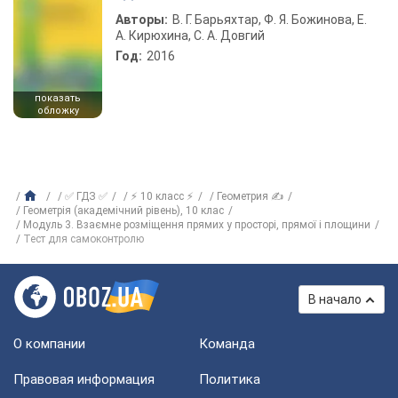
Авторы:
В. Г. Барьяхтар, Ф. Я. Божинова, Е.
А. Кирюхина, С. А. Довгий
Год:
2016
показать
обложку
✅ ГДЗ ✅
⚡ 10 класс ⚡
Геометрия ✍
Геометрія (академічний рівень), 10 клас
Модуль 3. Взаємне розміщення прямих у просторі, прямої і площини
Тест для самоконтролю
В начало
О компании
Команда
Правовая информация
Политика