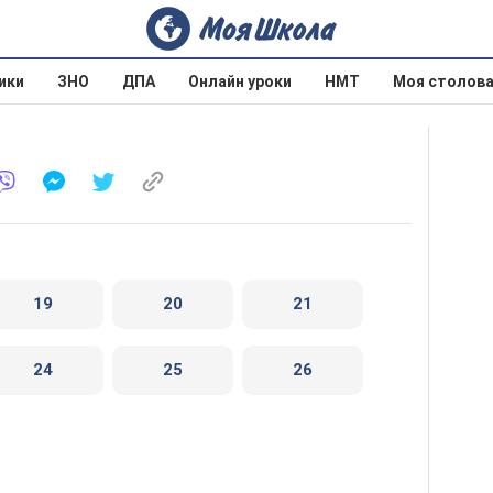
ики
ЗНО
ДПА
Онлайн уроки
НМТ
Моя столов
19
20
21
24
25
26