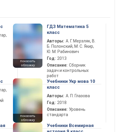
сс
ГДЗ Математика 5
класс
тар,
Авторы:
А. Г. Мерзляк, В.
Б. Полонский, М. С. Якир,
Ю. М. Рабинович
Год:
2013
показать
Описание:
Сборник
обложку
задач и контрольных
работ
сс
Учебники Укр мова 10
класс
тар,
Авторы:
А. П. Глазова
ий
Год:
2018
Описание:
Уровень
стандарта
показать
обложку
ная
Учебники Всемирная
история 9 класс