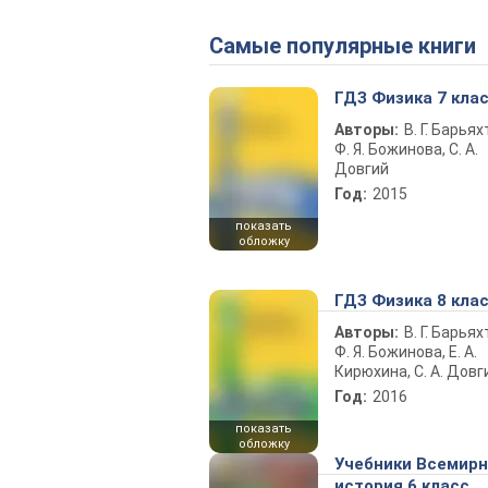
Самые популярные книги
ГДЗ Физика 7 кла
Авторы:
В. Г. Барьях
Ф. Я. Божинова, С. А.
Довгий
Год:
2015
показать
обложку
ГДЗ Физика 8 кла
Авторы:
В. Г. Барьях
Ф. Я. Божинова, Е. А.
Кирюхина, С. А. Довг
Год:
2016
показать
обложку
Учебники Всемир
история 6 класс