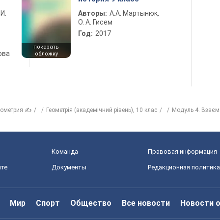
 И.
Авторы:
А.А. Мартынюк,
О. А. Гисем
Год:
2017
показать
ова
обложку
еометрия ✍
Геометрія (академічний рівень), 10 клас
Модуль 4. Взаєм
Команда
Правовая информация
йте
Документы
Редакционная политика
Мир
Спорт
Общество
Все новости
Новости 