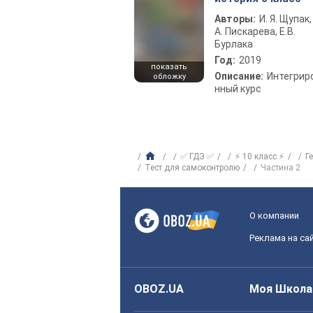
Авторы:
И. Я. Щупак,
А. Пискарева, Е.В.
Бурлака
Год:
2019
показать
Описание:
Интегрир
обложку
нный курс
✅ ГДЗ ✅
⚡ 10 класс ⚡
Г
Тест для самоконтролю
Частина 2
О компании
Реклама на са
OBOZ.UA
Моя Школа