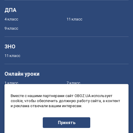
ДПА
4 класс
11 класс
9 класс
ЗНО
11 класс
Онлайн уроки
1 класс
7 класс
2 класс
8 класс
Вместе с нашими партнерами сайт OBOZ.UA использует
cookie, чтобы обеспечить должную работу сайта, а контент
3 класс
9 класс
и реклама отвечали вашим интересам.
4 класс
10 класс
5 класс
11 класс
Принять
6 класс