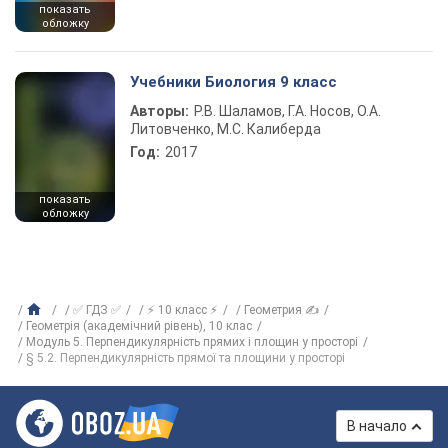
показать
обложку
Учебники Биология 9 класс
Авторы:
Р.В. Шаламов, Г.А. Носов, О.А.
Литовченко, М.С. Калиберда
Год:
2017
показать
обложку
✅ ГДЗ ✅
⚡ 10 класс ⚡
Геометрия ✍
Геометрія (академічний рівень), 10 клас
Модуль 5. Перпендикулярність прямих і площин у просторі
§ 5.2. Перпендикулярність прямої та площини у просторі
В начало