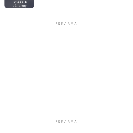
показать
обложку