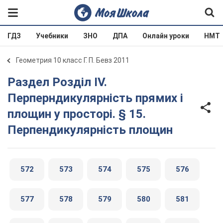
ГДЗ
Учебники
ЗНО
ДПА
Онлайн уроки
НМТ
Геометрия 10 класс Г. П. Бевз 2011
Раздел Розділ IV.
Перперндикулярність прямих і
площин у просторі. § 15.
Перпендикулярність площин
572
573
574
575
576
577
578
579
580
581