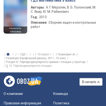
ГДЗ Математика 5 класс
Авторы:
А. Г. Мерзляк, В. Б. Полонский, М.
С. Якир, Ю. М. Рабинович
Год:
2013
Описание:
Сборник задач и контрольных
работ
показать
обложку
✅ ГДЗ ✅
⚡ 10 класс ⚡
Геометрия ✍
Геометрія (профільний рівень), 2011, 10 клас
Розділ IV. Перперндикулярність прямих і площин у просторі
§ 15. Перпендикулярність площин
В начало
О компании
Команда
Правовая информация
Политика