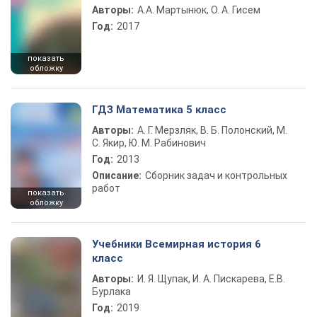
Авторы:
А.А. Мартынюк, О. А. Гисем
Год:
2017
показать
обложку
ГДЗ Математика 5 класс
Авторы:
А. Г. Мерзляк, В. Б. Полонский, М.
С. Якир, Ю. М. Рабинович
Год:
2013
Описание:
Сборник задач и контрольных
работ
показать
обложку
Учебники Всемирная история 6
класс
Авторы:
И. Я. Щупак, И. А. Пискарева, Е.В.
Бурлака
Год:
2019