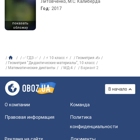
Литовченко, М.С. Калиберда
Год:
2017
показать
обложку
✅ ГДЗ ✅
⚡ 10 класс ⚡
Геометрия ✍
Геометрия "Дидактические материалы", 10 класс
Математические диктанты
МД-4
Вариант 2
В начало
О компании
Команда
Правовая информация
Политика
конфиденциальности
Реклама на сайте
Документы