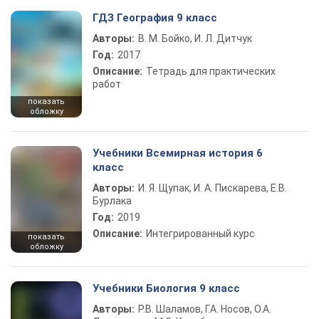
ГДЗ География 9 класс
Авторы:
В. М. Бойко, И. Л. Дитчук
Год:
2017
Описание:
Тетрадь для практических
работ
показать
обложку
Учебники Всемирная история 6
класс
Авторы:
И. Я. Щупак, И. А. Пискарева, Е.В.
Бурлака
Год:
2019
Описание:
Интегрированный курс
показать
обложку
Учебники Биология 9 класс
Авторы:
Р.В. Шаламов, Г.А. Носов, О.А.