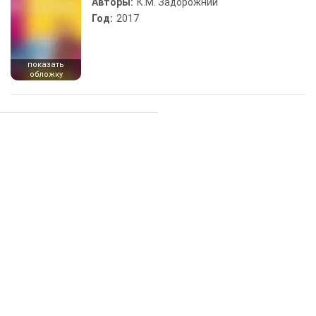
Авторы:
К.М. Задорожний
Год:
2017
показать
обложку