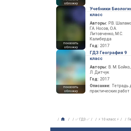
обложку
Учебники Биологи
класс
Авторы:
Р.В. Шаламо
Г.А. Носов, О.А.
Литовченко, М.С.
Калиберда
показать
Год:
2017
обложку
ГДЗ География 9
класс
Авторы:
В. М. Бойко,
Л. Дитчук
Год:
2017
Описание:
Тетрадь 
показать
практических работ
обложку
✅ ГДЗ ✅
⚡ 10 класс ⚡
Г