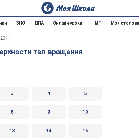
ики
ЗНО
ДПА
Онлайн уроки
НМТ
Моя столов
 2011
верхности тел вращения
3
4
5
8
9
10
13
14
15