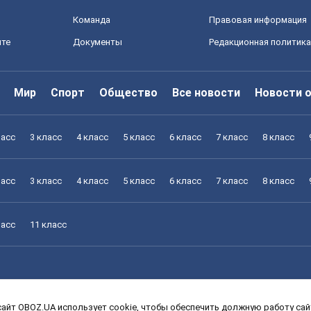
Команда
Правовая информация
йте
Документы
Редакционная политика
Мир
Спорт
Общество
Все новости
Новости 
ласс
3 класс
4 класс
5 класс
6 класс
7 класс
8 класс
ласс
3 класс
4 класс
5 класс
6 класс
7 класс
8 класс
ласс
11 класс
айт OBOZ.UA использует cookie, чтобы обеспечить должную работу сайт