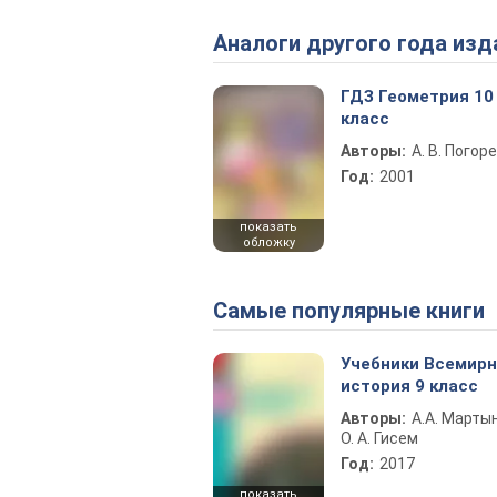
Аналоги другого года изд
ГДЗ Геометрия 10
класс
Авторы:
А. В. Погор
Год:
2001
показать
обложку
Самые популярные книги
Учебники Всемир
история 9 класс
Авторы:
А.А. Марты
О. А. Гисем
Год:
2017
показать