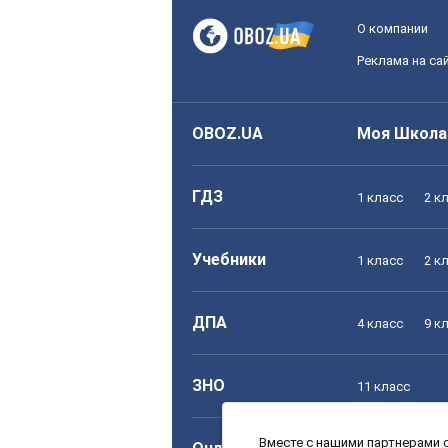
О компании
Реклама на са
OBOZ.UA
Моя Школа
ГДЗ
1 класс
2 к
Учебники
1 класс
2 к
ДПА
4 класс
9 к
ЗНО
11 класс
Вместе с нашими партнерами с