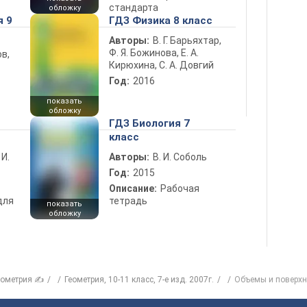
стандарта
обложку
я 9
ГДЗ Физика 8 класс
Авторы:
В. Г. Барьяхтар,
Ф. Я. Божинова, Е. А.
в,
Кирюхина, С. А. Довгий
Год:
2016
показать
обложку
ГДЗ Биология 7
класс
 И.
Авторы:
В. И. Соболь
Год:
2015
Описание:
Рабочая
для
тетрадь
показать
обложку
еометрия ✍
Геометрия, 10-11 класс, 7-е изд. 2007г.
Объемы и поверхн