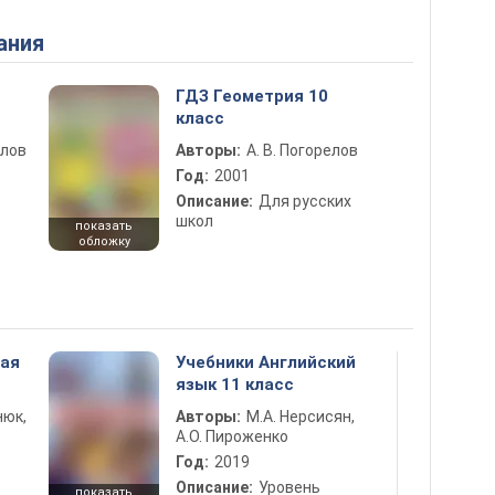
ания
ГДЗ Геометрия 10
класс
елов
Авторы:
А. В. Погорелов
Год:
2001
Описание:
Для русских
школ
показать
обложку
ная
Учебники Английский
язык 11 класс
нюк,
Авторы:
М.А. Нерсисян,
А.О. Пироженко
Год:
2019
Описание:
Уровень
показать