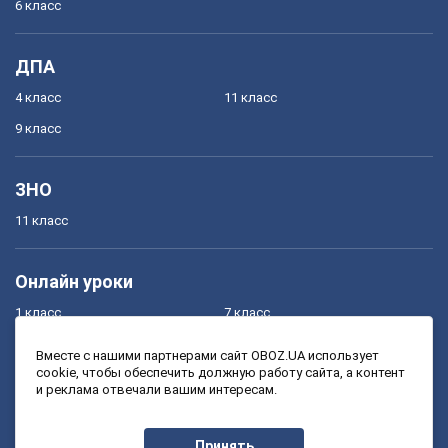
6 класс
ДПА
4 класс
11 класс
9 класс
ЗНО
11 класс
Онлайн уроки
1 класс
7 класс
2 класс
8 класс
Вместе с нашими партнерами сайт OBOZ.UA использует
cookie, чтобы обеспечить должную работу сайта, а контент
3 класс
9 класс
и реклама отвечали вашим интересам.
4 класс
10 класс
5 класс
11 класс
Принять