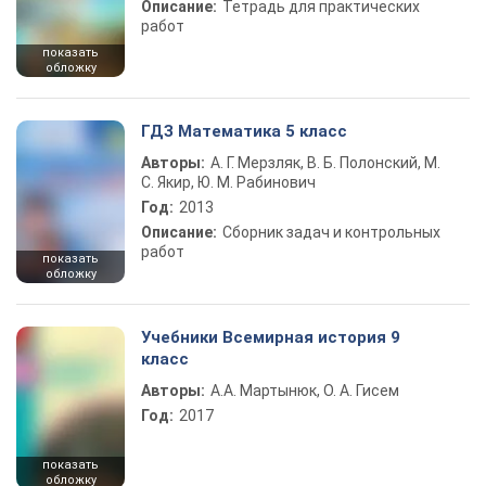
Описание:
Тетрадь для практических
работ
показать
обложку
ГДЗ Математика 5 класс
Авторы:
А. Г. Мерзляк, В. Б. Полонский, М.
С. Якир, Ю. М. Рабинович
Год:
2013
Описание:
Сборник задач и контрольных
работ
показать
обложку
Учебники Всемирная история 9
класс
Авторы:
А.А. Мартынюк, О. А. Гисем
Год:
2017
показать
обложку