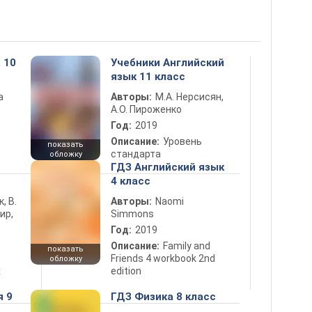
 10
Учебники Английский
язык 11 класс
а
Авторы:
М.А. Нерсисян,
А.О. Пироженко
Год:
2019
Описание:
Уровень
показать
стандарта
обложку
5
ГДЗ Английский язык
4 класс
к, В.
Авторы:
Naomi
ир,
Simmons
Год:
2019
Описание:
Family and
показать
Friends 4 workbook 2nd
обложку
х
edition
я 9
ГДЗ Физика 8 класс