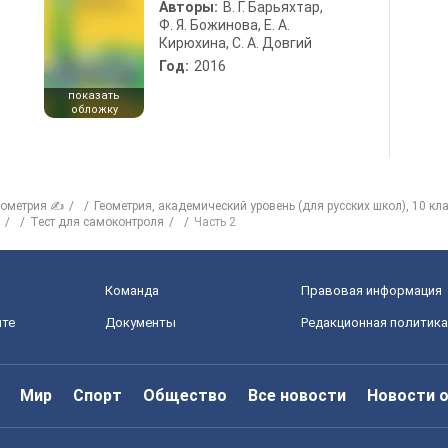
Авторы:
В. Г. Барьяхтар,
Ф. Я. Божинова, Е. А.
Кирюхина, С. А. Довгий
Год:
2016
показать
обложку
еометрия ✍
Геометрия, академический уровень (для русских школ), 10 кл
Тест для самоконтроля
Часть 2
Команда
Правовая информация
йте
Документы
Редакционная политика
Мир
Спорт
Общество
Все новости
Новости 