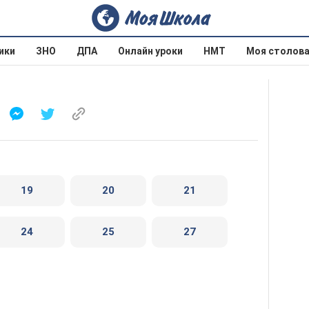
ики
ЗНО
ДПА
Онлайн уроки
НМТ
Моя столов
19
20
21
24
25
27