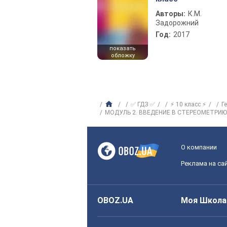
Авторы:
К.М.
Задорожний
Год:
2017
показать
обложку
✅ ГДЗ ✅
⚡ 10 класс ⚡
Г
МОДУЛЬ 2. ВВЕДЕНИЕ В СТЕРЕОМЕТРИЮ
О компании
Реклама на са
OBOZ.UA
Моя Школа