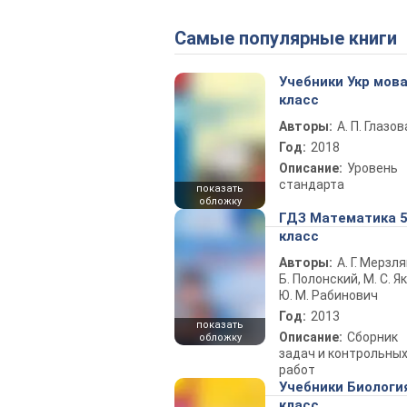
Самые популярные книги
Учебники Укр мова
класс
Авторы:
А. П. Глазов
Год:
2018
Описание:
Уровень
стандарта
показать
обложку
ГДЗ Математика 
класс
Авторы:
А. Г. Мерзля
Б. Полонский, М. С. Як
Ю. М. Рабинович
Год:
2013
показать
Описание:
Сборник
обложку
задач и контрольны
работ
Учебники Биологи
класс