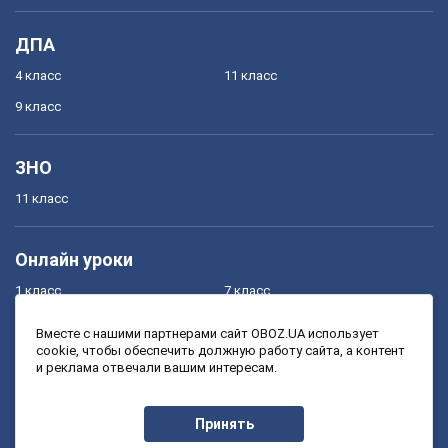
ДПА
4 класс
11 класс
9 класс
ЗНО
11 класс
Онлайн уроки
1 класс
7 класс
2 класс
8 класс
Вместе с нашими партнерами сайт OBOZ.UA использует
cookie, чтобы обеспечить должную работу сайта, а контент
3 класс
9 класс
и реклама отвечали вашим интересам.
4 класс
10 класс
5 класс
11 класс
Принять
6 класс